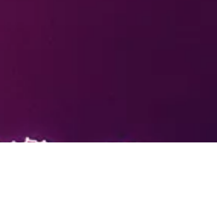
Vår syn på saken - Energilager för hemmabruk.