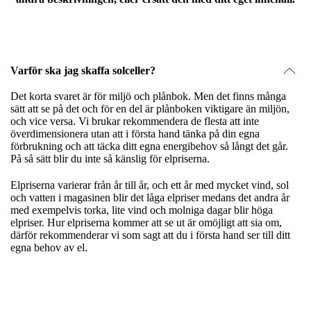
Varför ska jag skaffa solceller?
Det korta svaret är för miljö och plånbok. Men det finns många
sätt att se på det och för en del är plånboken viktigare än miljön,
och vice versa. Vi brukar rekommendera de flesta att inte
överdimensionera utan att i första hand tänka på din egna
förbrukning och att täcka ditt egna energibehov så långt det går.
På så sätt blir du inte så känslig för elpriserna.
Elpriserna varierar från år till år, och ett år med mycket vind, sol
och vatten i magasinen blir det låga elpriser medans det andra år
med exempelvis torka, lite vind och molniga dagar blir höga
elpriser. Hur elpriserna kommer att se ut är omöjligt att sia om,
därför rekommenderar vi som sagt att du i första hand ser till ditt
egna behov av el.