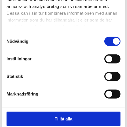
annons- och analysföretag som vi samarbetar med.
Löpande support utan avtal
Dessa kan i sin tur kombinera informationen med annan
Du kan alltid kontakta oss för hjälp och
rådgivning. För detta debiterar vi ett löpande
information som du har tillhandahållit eller som de har
timarvode.
samlat in när du har använt deras tjänster.
595 SEK/h
Samtyckesval
Nödvändig
Köp nu
Inställningar
Experthjälp från specialist
Hjälp inom 48 timmar
Statistik
Marknadsföring
Serviceavtal BAS
Vårat serviceavtal bas är till för dig som vill ha
en grundläggande trygghet och en övervakad
solcellsanläggning.
Tillåt alla
199 SEK/mån